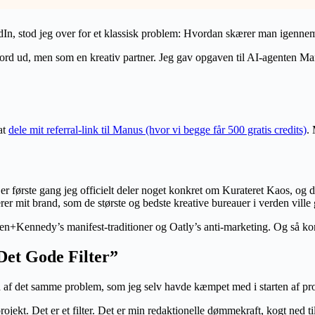
edIn, stod jeg over for et klassisk problem: Hvordan skærer man igennem 
r ord ud, men som en kreativ partner. Jeg gav opgaven til AI-agenten M
at
dele mit referral-link til Manus (hvor vi begge får 500 gratis credits)
. 
 første gang jeg officielt deler noget konkret om Kurateret Kaos, og 
 mit brand, som de største og bedste kreative bureauer i verden ville 
en+Kennedy’s manifest-traditioner og Oatly’s anti-marketing. Og så ko
Det Gode Filter”
ed af det samme problem, som jeg selv havde kæmpet med i starten af proje
ojekt. Det er et filter. Det er min redaktionelle dømmekraft, kogt ned ti