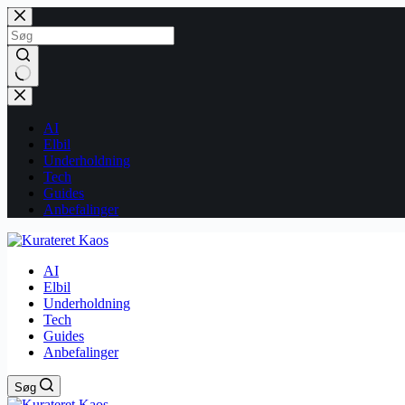
Fortsæt
til
indhold
Ingen
resultater
AI
Elbil
Underholdning
Tech
Guides
Anbefalinger
AI
Elbil
Underholdning
Tech
Guides
Anbefalinger
Søg