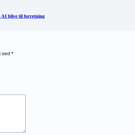
I blive til forretning
et med
*