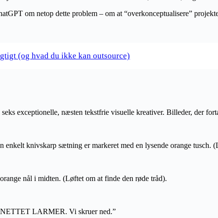
hatGPT om netop dette problem – om at “overkonceptualisere” projektet.
igtigt (og hvad du ikke kan outsource)
seks exceptionelle, næsten tekstfrie visuelle kreativer. Billeder, der fort
én enkelt knivskarp sætning er markeret med en lysende orange tusch. (L
 orange nål i midten. (Løftet om at finde den røde tråd).
INTERNETTET LARMER. Vi skruer ned.”