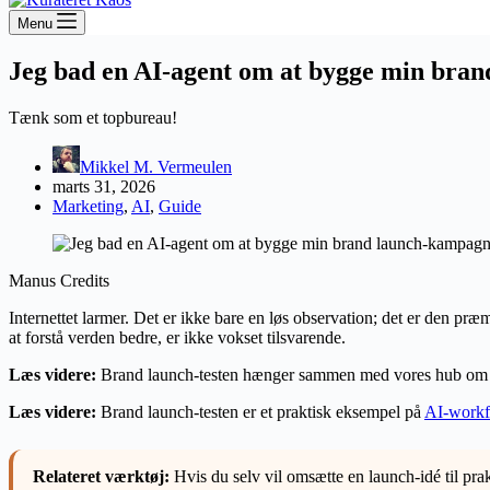
Menu
Jeg bad en AI-agent om at bygge min brand
Tænk som et topbureau!
Mikkel M. Vermeulen
marts 31, 2026
Marketing
,
AI
,
Guide
Manus Credits
Internettet larmer. Det er ikke bare en løs observation; det er den 
at forstå verden bedre, er ikke vokset tilsvarende.
Læs videre:
Brand launch-testen hænger sammen med vores hub o
Læs videre:
Brand launch-testen er et praktisk eksempel på
AI-workf
Relateret værktøj:
Hvis du selv vil omsætte en launch-idé til pra