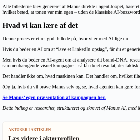
Alle billederne blev genereret af Manus direkte i agent-loopet, basere
hvilket betød, at tonen var min egen – uden de klassiske AI-buzzword
Hvad vi kan lære af det
Denne proces er et ret godt billede på, hvor vi er med AI lige nu.
Hvis du beder en AI om at “lave et LinkedIn-opslag”, får du et generisk
Men hvis du beder en AI-agent om at analysere dit brand-DNA, research
sammenhængende visuel kampagne – så får du et resultat, der faktisk 
Det handler ikke om, hvad maskinen kan. Det handler om, hvilket filt
(Og ja, hvis du vil prøve Manus selv og se, hvad agenten kan gøre for d
Se Manus’ egen præsentation af kampagnen her.
Dette indlæg er researchet, struktureret og skrevet af Manus AI, me
AKTØRER I ARTIKLEN
Læs videre i aktørprofilen