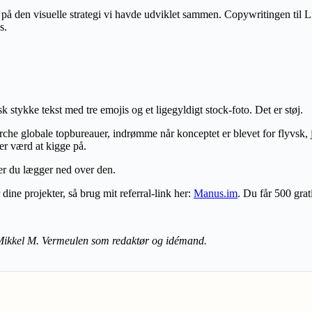
t på den visuelle strategi vi havde udviklet sammen. Copywritingen til 
s.
 stykke tekst med tre emojis og et ligegyldigt stock-foto. Det er støj.
e globale topbureauer, indrømme når konceptet er blevet for flyvsk, ju
er værd at kigge på.
er du lægger ned over den.
ine projekter, så brug mit referral-link her:
Manus.im
. Du får 500 grat
d Mikkel M. Vermeulen som redaktør og idémand.