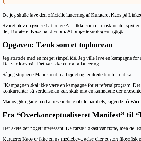
Da jeg skulle lave den officielle lancering af Kurateret Kaos på Link
Svaret blev en øvelse i at bruge AI – ikke som en maskine der spytte
det, Kurateret Kaos handler om: At bruge teknologien rigtigt.
Opgaven: Tænk som et topbureau
Jeg startede med en meget simpel idé. Jeg ville lave en kampagne for 
Det var for småt. Det var ikke en rigtig lancering.
Så jeg stoppede Manus midt i arbejdet og ændrede briefen radikalt:
“Kampagnen skal ikke være en kampagne for et referralprogram. Det er
konkurrenter på verdensplan gør, skab mig en kampagne der præsenterer
Manus gik i gang med at researche globale parallels, kiggede på Wied
Fra “Overkonceptualiseret Manifest” til “
Her skete der noget interessant. De første udkast var flotte, men de l
Kurateret Kaos er ikke en ny mediebevægelse eller et stort filosofisk pr