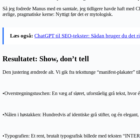
Så jeg fodrede Manus med en samtale, jeg tidligere havde haft med C
ærlige, pragmatiske kerne: Nyttigt før det er mytologisk.
Læs også:
ChatGPT til SEO-tekster: Sådan bruger du det r
Resultatet: Show, don’t tell
Den justering ændrede alt. Vi gik fra teksttunge “manifest-plakater” til 
•Overstregningstuschen: En væg af sløret, uforståelig grå tekst, hvor 
•Nålen i høstakken: Hundredvis af identiske grå stifter, og én elegant,
•Typografien: Et rent, brutalt typografisk billede med teksten “