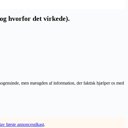
g hvorfor det virkede).
d nogensinde, men mængden af information, der faktisk hjælper os med
lav første annonceudkast
.