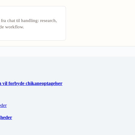
ra chat til handling: research,
nde workflow.
vil forbyde chikaneoptagelser
gheder