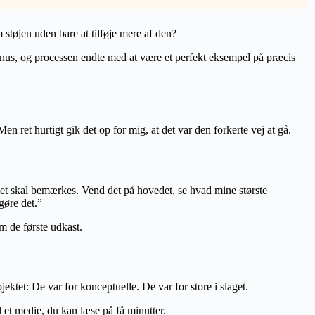
støjen uden bare at tilføje mere af den?
anus, og processen endte med at være et perfekt eksempel på præcis
Men ret hurtigt gik det op for mig, at det var den forkerte vej at gå.
det skal bemærkes. Vend det på hovedet, se hvad mine største
gøre det.”
m de første udkast.
ktet: De var for konceptuelle. De var for store i slaget.
l et medie, du kan læse på få minutter.