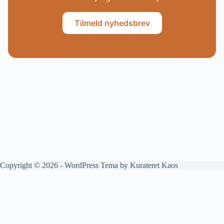
Tilmeld nyhedsbrev
Copyright © 2026 - WordPress Tema by
Kurateret Kaos
Kurateret Kaos er et dansk forbrugermedie af Mikkel M. Vermeulen,
tidligere medejer og chefredaktør på Connery.dk. Her handler det om
tech, AI, elbiler, streaming, gaming og digitale tjenester - forklaret uden
unødvendig hype.
Om Kurateret Kaos
Kontakt
Affiliate og annoncering
Privatliv