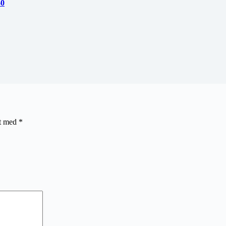
60
et med
*