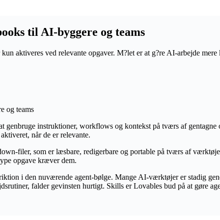
books til AI-byggere og teams
 kun aktiveres ved relevante opgaver. M?let er at g?re AI-arbejde mere
e at genbruge instruktioner, workflows og kontekst på tværs af gentagne 
tiveret, når de er relevante.
down-filer, som er læsbare, redigerbare og portable på tværs af værktø
t type opgave kræver dem.
friktion i den nuværende agent-bølge. Mange AI-værktøjer er stadig gen
jdsrutiner, falder gevinsten hurtigt. Skills er Lovables bud på at gøre ag