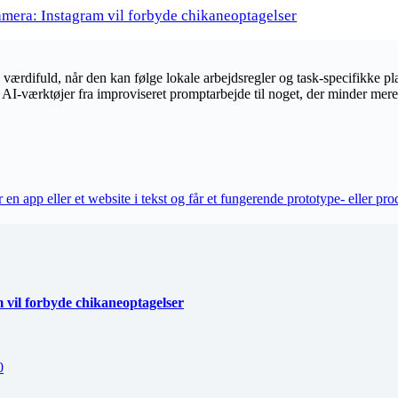
mera: Instagram vil forbyde chikaneoptagelser
re værdifuld, når den kan følge lokale arbejdsregler og task-specifikke 
te AI-værktøjer fra improviseret promptarbejde til noget, der minder mer
n app eller et website i tekst og får et fungerende prototype- eller pro
vil forbyde chikaneoptagelser