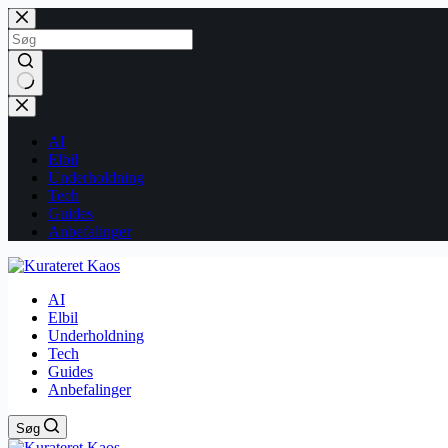
Fortsæt
til
indhold
Ingen
resultater
AI
Elbil
Underholdning
Tech
Guides
Anbefalinger
AI
Elbil
Underholdning
Tech
Guides
Anbefalinger
Søg