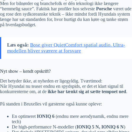
Men for bilnørder og branchefolk er dén teknologi ikke længere
“hemmelig sauce”. Faktisk har profiler hos selveste
Porsche
været ude
og rose den sydkoreanske teknik – ikke mindst fordi Hyundais system
længe har sat standarden for, hvor hurtigt du kan køre og tanke strøm
på hverdagsbudget.
Læs også:
Bose giver QuietComfort spatial audio. Ultra-
modellen bliver sværere at forsvare
Nyt show – kendt opskrift?
Det betyder ikke, at nyheden er ligegyldig. Tværtimod:
Når Hyundai nu teaser endnu en spydspids, er det et klart signal til
konkurrenterne om, at de
ikke har tænkt sig at sætte tempoet ned
.
På standen i Bruxelles vil gæsterne også kunne opleve:
En optimeret
IONIQ 6
(endnu mere aerodynamik, endnu mere
tech)
De high-performance N-modeller (
IONIQ 5 N, IONIQ 6 N
)