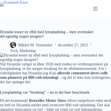
Fortsæt
til
indhold
Hyundai teaser ny elbil med lynopladning – men overrasker
det egentlig nogen længere?
Mikkel M. Vermeulen
december 27, 2025
Tech
,
Marketing
Når Hyundai vælger at åbne 2026 med endnu en verdenspremiere på
lynopladning, er det næppe breaking for de elbilsinteresserede. For i
virkeligheden har Hyundai (og Kia)
allerede cementeret deres rolle
som pionerer på 800-volt-teknologi
– og det er ikke kun forbrugerne,
der har opdaget det.
Lynopladning var “breaking” – nu er det bare benchmark
På det kommende
Bruxelles Motor Show
bliver rampelyset rettet mod
en helt ny Hyundai-model med avanceret 800-volt opladning. Det skal
signalere innovation og fart – både på vejen og ved ladestanderen.