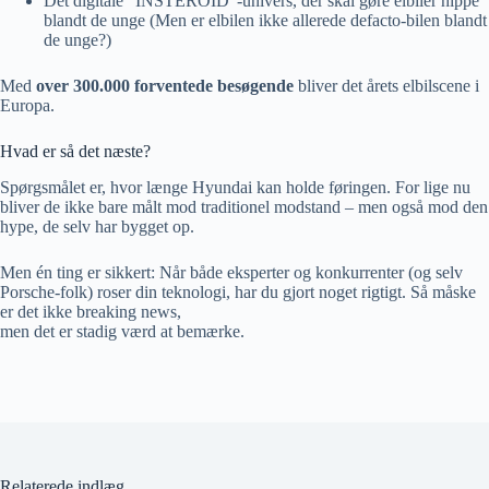
Det digitale “INSTEROID”-univers, der skal gøre elbiler hippe
blandt de unge (Men er elbilen ikke allerede defacto-bilen blandt
de unge?)
Med
over 300.000 forventede besøgende
bliver det årets elbilscene i
Europa.
Hvad er så det næste?
Spørgsmålet er, hvor længe Hyundai kan holde føringen. For lige nu
bliver de ikke bare målt mod traditionel modstand – men også mod den
hype, de selv har bygget op.
Men én ting er sikkert: Når både eksperter og konkurrenter (og selv
Porsche-folk) roser din teknologi, har du gjort noget rigtigt. Så måske
er det ikke breaking news,
men det er stadig værd at bemærke.
Relaterede indlæg